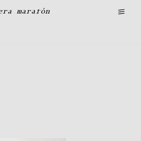
—
era maratón
—
—