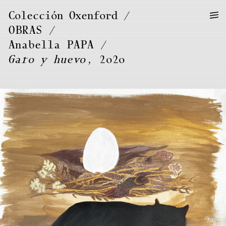
—
—
Colección Oxenford
—
OBRAS
/
Anabella
PAPA
Gato y huevo
, 2020