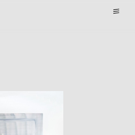
—
—
—