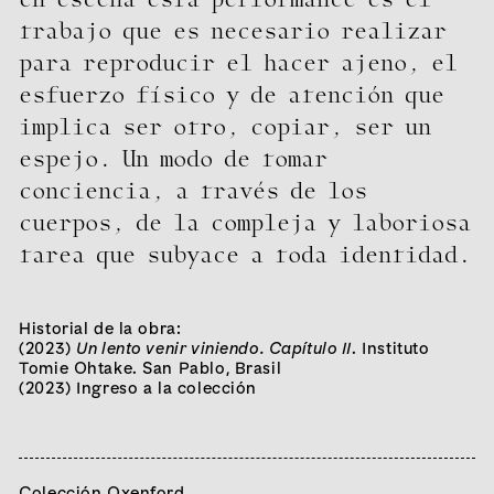
trabajo que es necesario realizar
para reproducir el hacer ajeno, el
esfuerzo físico y de atención que
implica ser otro, copiar, ser un
espejo. Un modo de tomar
conciencia, a través de los
cuerpos, de la compleja y laboriosa
tarea que subyace a toda identidad.
Historial de la obra:
(2023)
Un lento venir viniendo. Capítulo II
. Instituto
Tomie Ohtake. San Pablo, Brasil
Curador/a:
(2023) Ingreso a la colección
Mariano Mayer
Artistas:
Sergio Avello
Daniel Joglar
Batato Barea
Diego Bianchi
Erica Bohm
Juan José Cambre
Ricardo
Carreira
Paula Castro
Jimena Croceri
Beto de Volder
Mirtha Dermisache
Lucas Di Pascuale
Alfredo Dufour
Gabriela Forcadell
Alberto Goldenstein
HOCO HUOC
Colección Oxenford