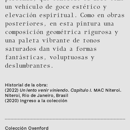
un vehículo de goce estético y
elevación espiritual. Como en obras
posteriores, en esta pintura una
composición geométrica rigurosa y
una paleta vibrante de tonos
saturados dan vida a formas
fantásticas, voluptuosas y
deslumbrantes.
Historial de la obra:
(2022)
Un lento venir viniendo. Capítulo I
. MAC Niteroi.
Niteroi, Río de Janeiro, Brasil
Curador/a:
(2020) Ingreso a la colección
Mariano Mayer
Artistas:
Alejandra Seeber
Karina Peisajovich
Pablo
Accinelli
Mariana Ferrari
Diego Bianchi
Luis Garay
Juan Tessi
Eduardo Costa
Federico Manuel Peralta
Ramos
Jane Brodie
Jorge Gumier Maier
Marina De
Caro
Alberto Goldenstein
Bruno Dubner
Cecilia
Colección Oxenford