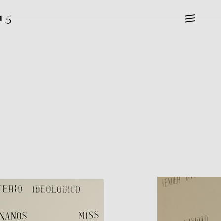
—
15
—
—