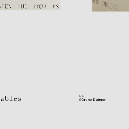
1/4
ables
©Bruno Dubner