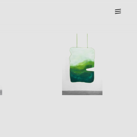
—
—
—
O
Marina
DE CARO