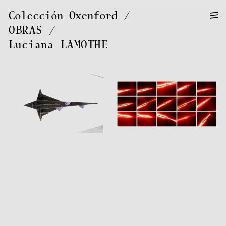
—
—
Colección Oxenford
—
OBRAS
/
Luciana
LAMOTHE
Luciana
LAMOTHE
Luciana
LAMOTHE