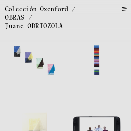
—
—
Colección Oxenford
—
OBRAS
/
Juane
ODRIOZOLA
Juane
ODRIOZOLA
Juane
ODRIOZOLA
Juane
ODRIOZOLA
Juane
ODRIOZOLA