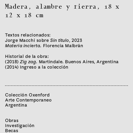
Madera, alambre y tierra
,
18 x
12 x 18 cm
Textos relacionados:
Jorge Macchi sobre
Sin título
, 2023
Materia incierta
. Florencia Malbrán
Historial de la obra:
(2018)
Zig zag
. Martindale. Buenos Aires, Argentina
Curador/a:
(2014) Ingreso a la colección
Juan José Cambre
Artistas:
Sergio Avello
Eduardo Costa
Jane Brodie
Juan Tessi
Paula Castro
Erica Bohm
Sofía Bohtlingk
Karina Peisajovich
Diego Bianchi
Cecilia Szalkowicz
Carlos Herrera
Magdalena Jitrik
Cecilia Lenardón
Ignacio Iasparra
Gilda Picabea
Dolores Furtado
Colección Oxenford
Bruno Dubner
Alberto Goldenstein
Gastón Pérsico
Arte Contemporaneo
Jorge Macchi
Mariela Scafati
Ramiro Quesada Pons
Argentina
Alan Martín Segal
Juane Odriozola
Publicación (↓) pdf
Obras
Investigación
Becas