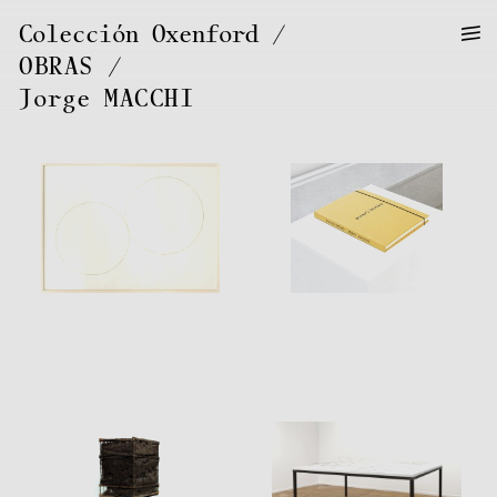
—
—
Colección Oxenford
—
OBRAS
/
Jorge
MACCHI
Jorge
MACCHI
Jorge
MACCHI
Jorge
MACCHI
Jorge
MACCHI