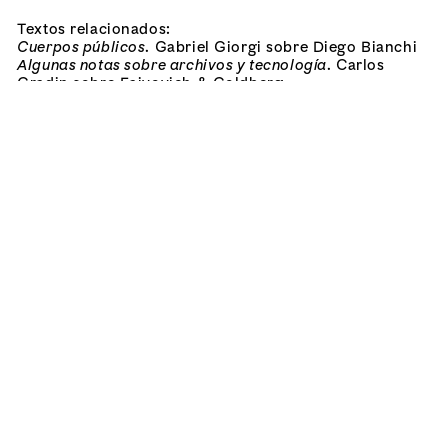
Textos relacionados:
Cuerpos públicos
. Gabriel Giorgi sobre Diego Bianchi
Algunas notas sobre archivos y tecnología
. Carlos
Gradin sobre Faivovich & Goldberg
Dirección investigación:
Lara Marmor
Lucrecia Palacios
Investigación obras:
Adriana Gonzalez Naya
Valeria Intrieri
Belén Leuzzi
Camila Pazos
Ayelén Vazquez
Colaboración textos:
Alejandra Aguado
Feda Baeza
Gabriela Cepeda
Mariana Cerviño