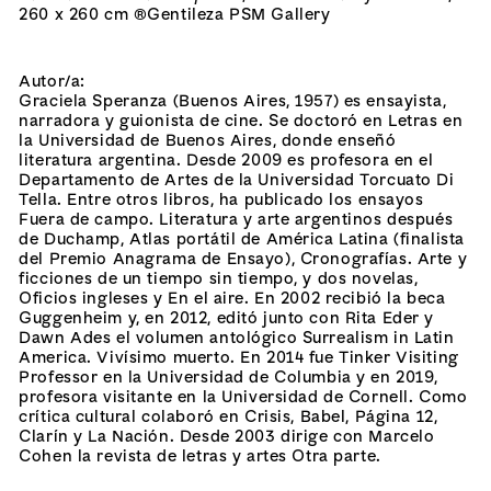
260 x 260 cm
®Gentileza PSM Gallery
Autor/a:
Graciela Speranza (Buenos Aires, 1957) es ensayista,
narradora y guionista de cine. Se doctoró en Letras en
la Universidad de Buenos Aires, donde enseñó
literatura argentina. Desde 2009 es profesora en el
Departamento de Artes de la Universidad Torcuato Di
Tella. Entre otros libros, ha publicado los ensayos
Fuera de campo. Literatura y arte argentinos después
de Duchamp, Atlas portátil de América Latina (finalista
del Premio Anagrama de Ensayo), Cronografías. Arte y
ficciones de un tiempo sin tiempo, y dos novelas,
Oficios ingleses y En el aire. En 2002 recibió la beca
Guggenheim y, en 2012, editó junto con Rita Eder y
Dawn Ades el volumen antológico Surrealism in Latin
America. Vivísimo muerto. En 2014 fue Tinker Visiting
Professor en la Universidad de Columbia y en 2019,
profesora visitante en la Universidad de Cornell. Como
crítica cultural colaboró en Crisis, Babel, Página 12,
Clarín y La Nación. Desde 2003 dirige con Marcelo
Cohen la revista de letras y artes Otra parte.